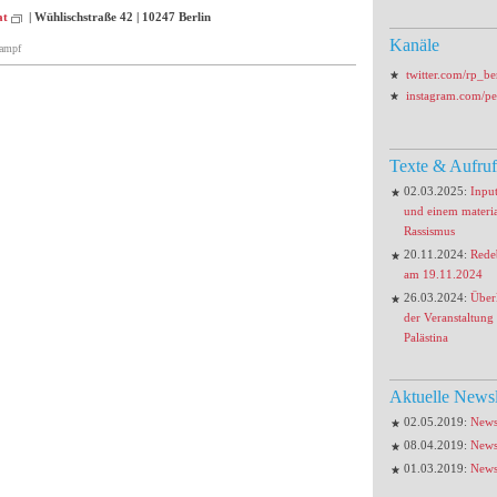
at
| Wühlischstraße 42 | 10247 Berlin
Kanäle
kampf
twitter.com/rp_be
instagram.com/pe
Texte & Aufru
02.03.2025:
Inpu
und einem materia
Rassismus
20.11.2024:
Rede
am 19.11.2024
26.03.2024:
Über
der Veranstaltung 
Palästina
Aktuelle Newsl
02.05.2019:
News
08.04.2019:
News
01.03.2019:
News