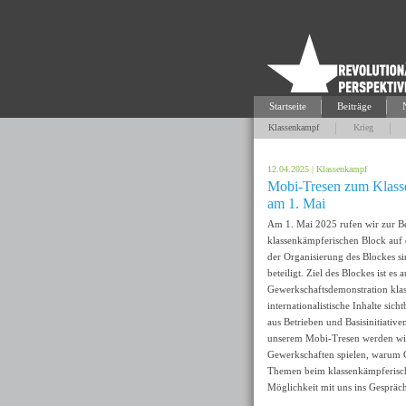
Startseite
Beiträge
Klassenkampf
Krieg
12.04.2025
|
Klassenkampf
Mobi-Tresen zum Klass
am 1. Mai
Am 1. Mai 2025 rufen wir zur B
klassenkämpferischen Block auf
der Organisierung des Blockes sin
beteiligt. Ziel des Blockes ist es 
Gewerkschaftsdemonstration kla
internationalistische Inhalte si
aus Betrieben und Basisinitiativ
unserem Mobi-Tresen werden wir
Gewerkschaften spielen, warum 
Themen beim klassenkämpferische
Möglichkeit mit uns ins Gespräc