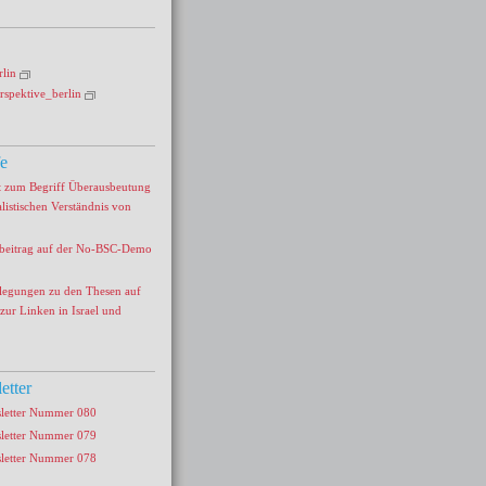
rlin
rspektive_berlin
fe
t zum Begriff Überausbeutung
listischen Verständnis von
beitrag auf der No-BSC-Demo
legungen zu den Thesen auf
zur Linken in Israel und
etter
letter Nummer 080
letter Nummer 079
letter Nummer 078