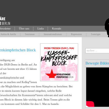
Newsletter
Über uns
Links
Kontakt
Antira & Antifa
Sexismus
Internationalismus
Repression
Sonstiges
enkämpferischen Block
eteiligung am
Bewegte Bilde
 der DGB-Demo in Berlin auf. An
d wir bereits seit über 15 Jahren
auf der
ssenkämpferische und
chtbar zu machen und Kolleg*innen
en die Möglichkeit zu geben von ihren Kämpfen zu berichten. Bei
 in einem kurzen Input darauf eingehen, welche Rolle
Gewerkschaften für Kommunist*innen relevant sind und welche
n Block in diesem Jahr wichtig sind. Beim Tresen gibt es die
h zu kommen und Schilder für den 1. Mai zu basteln.