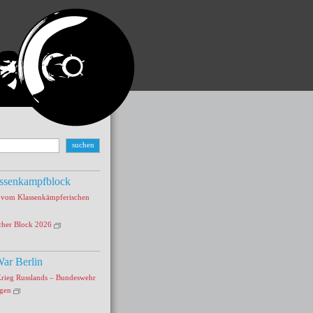
ssenkampfblock
s vom Klassenkämpferischen
cher Block 2026
ar Berlin
Krieg Russlands – Bundeswehr
agen