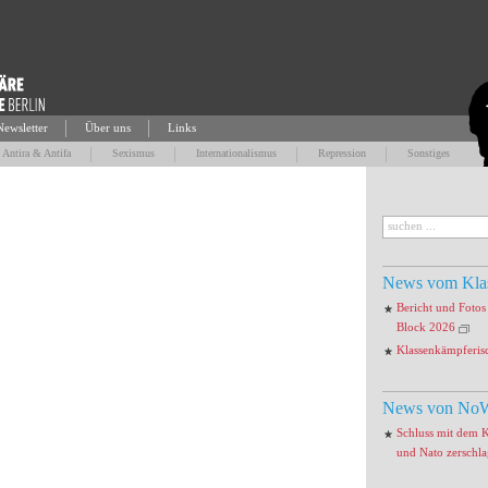
Newsletter
Über uns
Links
Antira & Antifa
Sexismus
Internationalismus
Repression
Sonstiges
News vom Kla
Bericht und Foto
Block 2026
Klassenkämpferis
News von NoW
Schluss mit dem 
und Nato zerschl